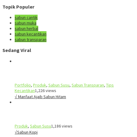
Topik Populer
sabun cantik
sabun muka
sabun herbal
sabun kecantikan
sabun transparan
Sedang Viral
Portfolio
,
Produk
,
Sabun Susu
,
Sabun Transparan
,
Tips
Kecantikan
1,226 views
√ Manfaat Ajaib Sabun Hitam
Produk
,
Sabun Susu
1,186 views
√Sabun Kopi