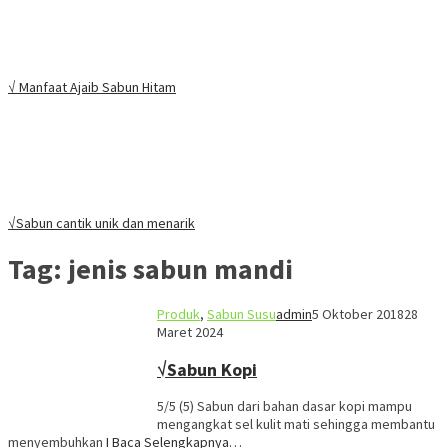
√ Manfaat Ajaib Sabun Hitam
√Sabun cantik unik dan menarik
Tag:
jenis sabun mandi
Produk
,
Sabun Susu
admin
5 Oktober 2018
28
Maret 2024
√Sabun Kopi
5/5 (5) Sabun dari bahan dasar kopi mampu
mengangkat sel kulit mati sehingga membantu
menyembuhkan
I Baca Selengkapnya…