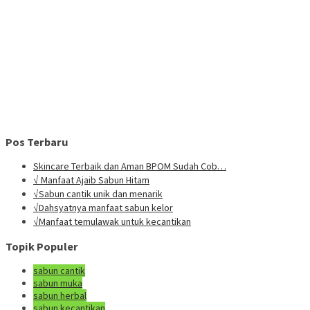
Pos Terbaru
Skincare Terbaik dan Aman BPOM Sudah Cob…
√ Manfaat Ajaib Sabun Hitam
√Sabun cantik unik dan menarik
√Dahsyatnya manfaat sabun kelor
√Manfaat temulawak untuk kecantikan
Topik Populer
sabun cantik
sabun muka
sabun herbal
sabun kecantikan