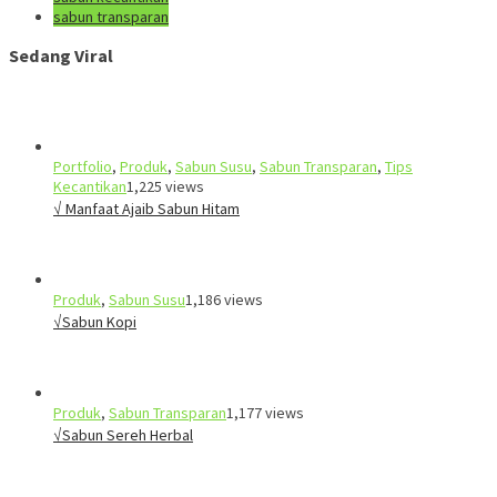
sabun transparan
Sedang Viral
Portfolio
,
Produk
,
Sabun Susu
,
Sabun Transparan
,
Tips
Kecantikan
1,225 views
√ Manfaat Ajaib Sabun Hitam
Produk
,
Sabun Susu
1,186 views
√Sabun Kopi
Produk
,
Sabun Transparan
1,177 views
√Sabun Sereh Herbal