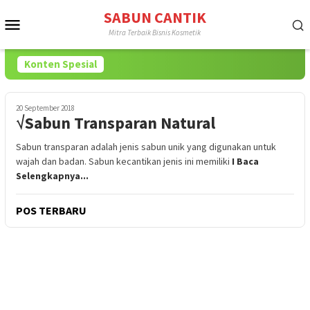
Loncat
SABUN CANTIK
Menu
ke
Mitra Terbaik Bisnis Kosmetik
konten
Mobile
Konten Spesial
20 September 2018
√Sabun Transparan Natural
Sabun transparan adalah jenis sabun unik yang digunakan untuk
wajah dan badan. Sabun kecantikan jenis ini memiliki
I Baca
Selengkapnya...
POS TERBARU