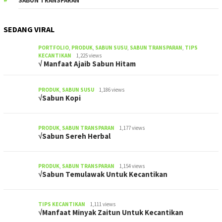
SABUN TRANSPARAN
SEDANG VIRAL
PORTFOLIO
,
PRODUK
,
SABUN SUSU
,
SABUN TRANSPARAN
,
TIPS
KECANTIKAN
1,225 views
√ Manfaat Ajaib Sabun Hitam
PRODUK
,
SABUN SUSU
1,186 views
√Sabun Kopi
PRODUK
,
SABUN TRANSPARAN
1,177 views
√Sabun Sereh Herbal
PRODUK
,
SABUN TRANSPARAN
1,154 views
√Sabun Temulawak Untuk Kecantikan
TIPS KECANTIKAN
1,111 views
√Manfaat Minyak Zaitun Untuk Kecantikan