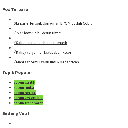
Pos Terbaru
Skincare Terbaik dan Aman BPOM Sudah Cob…
√ Manfaat Ajaib Sabun Hitam
√Sabun cantik unik dan menarik
√Dahsyatnya manfaat sabun kelor
√Manfaat temulawak untuk kecantikan
Topik Populer
sabun cantik
sabun muka
sabun herbal
sabun kecantikan
sabun transparan
Sedang Viral