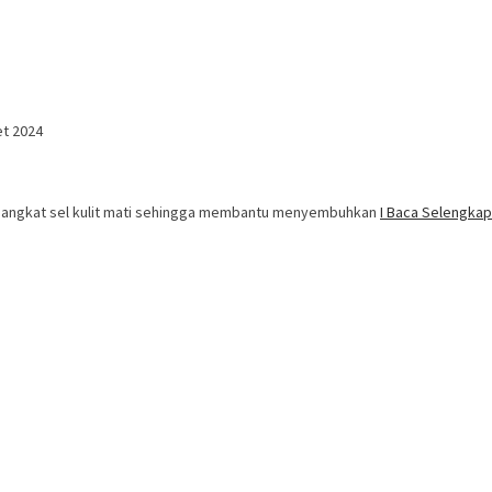
et 2024
ngangkat sel kulit mati sehingga membantu menyembuhkan
I Baca Selengka