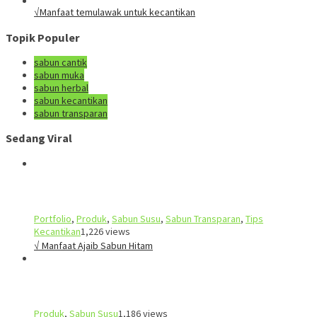
√Manfaat temulawak untuk kecantikan
Topik Populer
sabun cantik
sabun muka
sabun herbal
sabun kecantikan
sabun transparan
Sedang Viral
Portfolio
,
Produk
,
Sabun Susu
,
Sabun Transparan
,
Tips
Kecantikan
1,226 views
√ Manfaat Ajaib Sabun Hitam
Produk
,
Sabun Susu
1,186 views