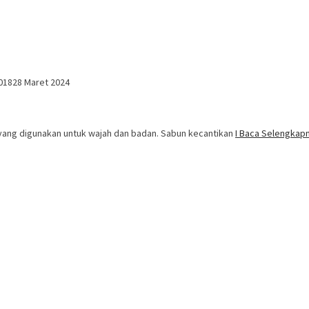
018
28 Maret 2024
k yang digunakan untuk wajah dan badan. Sabun kecantikan
I Baca Selengka