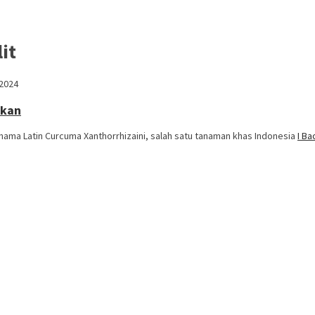
it
 2024
ikan
nama Latin Curcuma Xanthorrhizaini, salah satu tanaman khas Indonesia
I B