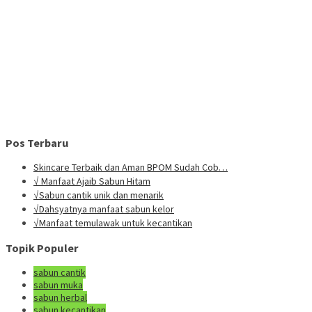
Pos Terbaru
Skincare Terbaik dan Aman BPOM Sudah Cob…
√ Manfaat Ajaib Sabun Hitam
√Sabun cantik unik dan menarik
√Dahsyatnya manfaat sabun kelor
√Manfaat temulawak untuk kecantikan
Topik Populer
sabun cantik
sabun muka
sabun herbal
sabun kecantikan