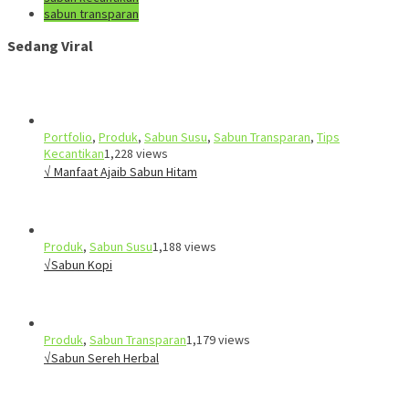
sabun transparan
Sedang Viral
Portfolio
,
Produk
,
Sabun Susu
,
Sabun Transparan
,
Tips
Kecantikan
1,228 views
√ Manfaat Ajaib Sabun Hitam
Produk
,
Sabun Susu
1,188 views
√Sabun Kopi
Produk
,
Sabun Transparan
1,179 views
√Sabun Sereh Herbal