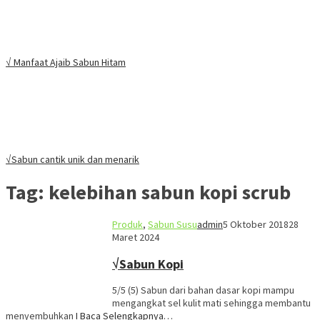
√ Manfaat Ajaib Sabun Hitam
√Sabun cantik unik dan menarik
Tag:
kelebihan sabun kopi scrub
Produk
,
Sabun Susu
admin
5 Oktober 2018
28
Maret 2024
√Sabun Kopi
5/5 (5) Sabun dari bahan dasar kopi mampu
mengangkat sel kulit mati sehingga membantu
menyembuhkan
I Baca Selengkapnya…