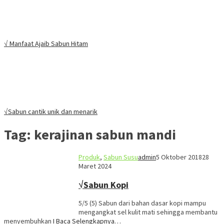
√ Manfaat Ajaib Sabun Hitam
√Sabun cantik unik dan menarik
Tag:
kerajinan sabun mandi
Produk
,
Sabun Susu
admin
5 Oktober 2018
28
Maret 2024
√Sabun Kopi
5/5 (5) Sabun dari bahan dasar kopi mampu
mengangkat sel kulit mati sehingga membantu
menyembuhkan
I Baca Selengkapnya…