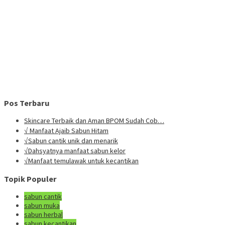
Pos Terbaru
Skincare Terbaik dan Aman BPOM Sudah Cob…
√ Manfaat Ajaib Sabun Hitam
√Sabun cantik unik dan menarik
√Dahsyatnya manfaat sabun kelor
√Manfaat temulawak untuk kecantikan
Topik Populer
sabun cantik
sabun muka
sabun herbal
sabun kecantikan