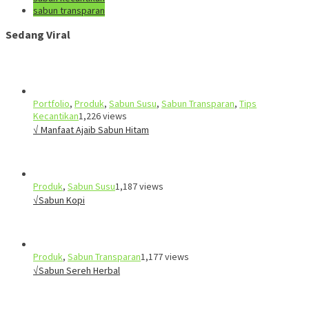
sabun transparan
Sedang Viral
Portfolio
,
Produk
,
Sabun Susu
,
Sabun Transparan
,
Tips
Kecantikan
1,226 views
√ Manfaat Ajaib Sabun Hitam
Produk
,
Sabun Susu
1,187 views
√Sabun Kopi
Produk
,
Sabun Transparan
1,177 views
√Sabun Sereh Herbal