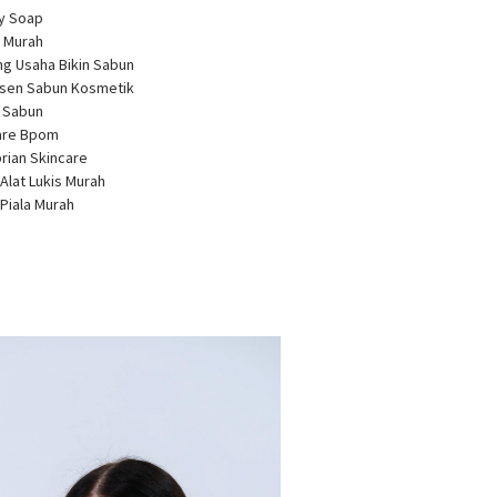
ty Soap
 Murah
ng Usaha Bikin Sabun
usen Sabun Kosmetik
a Sabun
care Bpom
brian Skincare
 Alat Lukis Murah
 Piala Murah
r