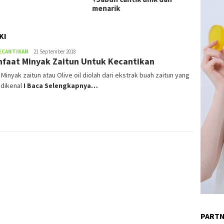
menarik
KI
ECANTIKAN
admin
21 September 2018
faat Minyak Zaitun Untuk Kecantikan
) Minyak zaitun atau Olive oil diolah dari ekstrak buah zaitun yang
 dikenal
I Baca Selengkapnya…
PART