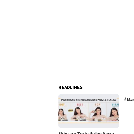
HEADLINES
√ Ma
Skincare Terbaik dan Aman