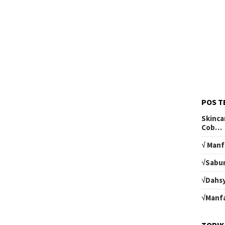
POS T
Skinca
Cob…
√ Manf
√Sabun
√Dahsy
√Manfa
TOPIK