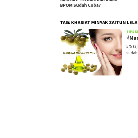
BPOM Sudah Coba?
TAG:
KHASIAT MINYAK ZAITUN LELA
TIPS K
√Man
5/5 (3
sudah