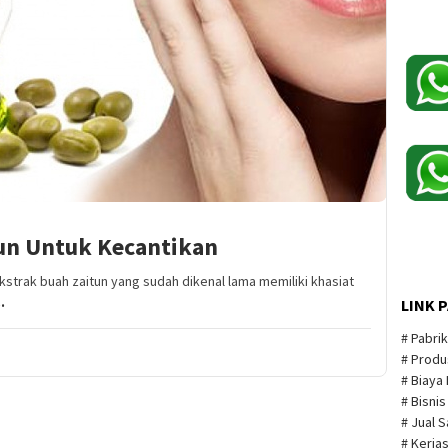
un Untuk Kecantikan
 ekstrak buah zaitun yang sudah dikenal lama memiliki khasiat
.
LINK 
# Pabri
# Produ
# Biaya
# Bisni
# Jual 
# Kerja