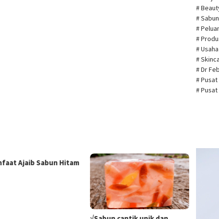
# Beau
# Sabun
# Pelua
# Prod
# Usah
# Skin
# Dr Fe
# Pusat
# Pusat
Pemuta
nfaat Ajaib Sabun Hitam
Video
√Sabun cantik unik dan