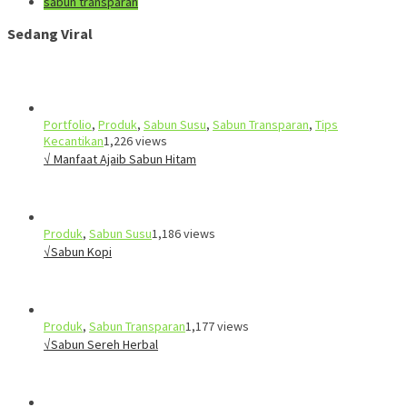
sabun transparan
Sedang Viral
Portfolio
,
Produk
,
Sabun Susu
,
Sabun Transparan
,
Tips
Kecantikan
1,226 views
√ Manfaat Ajaib Sabun Hitam
Produk
,
Sabun Susu
1,186 views
√Sabun Kopi
Produk
,
Sabun Transparan
1,177 views
√Sabun Sereh Herbal