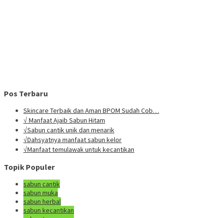
Pos Terbaru
Skincare Terbaik dan Aman BPOM Sudah Cob…
√ Manfaat Ajaib Sabun Hitam
√Sabun cantik unik dan menarik
√Dahsyatnya manfaat sabun kelor
√Manfaat temulawak untuk kecantikan
Topik Populer
sabun cantik
sabun muka
sabun herbal
sabun kecantikan