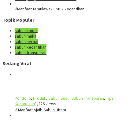
√Manfaat temulawak untuk kecantikan
Topik Populer
sabun cantik
sabun muka
sabun herbal
sabun kecantikan
sabun transparan
Sedang Viral
Portfolio
,
Produk
,
Sabun Susu
,
Sabun Transparan
,
Tips
Kecantikan
1,226 views
√ Manfaat Ajaib Sabun Hitam