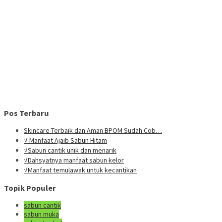
Pos Terbaru
Skincare Terbaik dan Aman BPOM Sudah Cob…
√ Manfaat Ajaib Sabun Hitam
√Sabun cantik unik dan menarik
√Dahsyatnya manfaat sabun kelor
√Manfaat temulawak untuk kecantikan
Topik Populer
sabun cantik
sabun muka