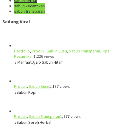
sabun herbal
sabun kecantikan
sabun transparan
Sedang Viral
Portfolio
,
Produk
,
Sabun Susu
,
Sabun Transparan
,
Tips
Kecantikan
1,226 views
√ Manfaat Ajaib Sabun Hitam
Produk
,
Sabun Susu
1,187 views
√Sabun Kopi
Produk
,
Sabun Transparan
1,177 views
√Sabun Sereh Herbal