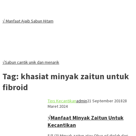
√ Manfaat Ajaib Sabun Hitam
√Sabun cantik unik dan menarik
Tag:
khasiat minyak zaitun untuk
fibroid
Tips Kecantikan
admin
21 September 2018
28
Maret 2024
√Manfaat Minyak Zaitun Untuk
Kecantikan
5/5 (3) Minyak zaitun atau Olive oil diolah dari