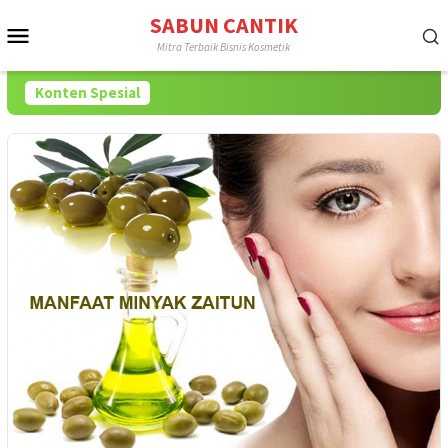
Loncat
SABUN CANTIK
Menu
ke
Mitra Terbaik Bisnis Kosmetik
konten
Mobile
Konten Spesial