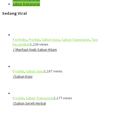
sabun transparan
Sedang Viral
Portfolio
,
Produk
,
Sabun Susu
,
Sabun Transparan
,
Tips
Kecantikan
1,226 views
√ Manfaat Ajaib Sabun Hitam
Produk
,
Sabun Susu
1,187 views
√Sabun Kopi
Produk
,
Sabun Transparan
1,177 views
√Sabun Sereh Herbal