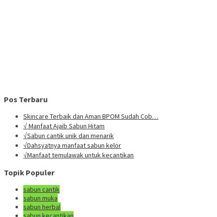
Pos Terbaru
Skincare Terbaik dan Aman BPOM Sudah Cob…
√ Manfaat Ajaib Sabun Hitam
√Sabun cantik unik dan menarik
√Dahsyatnya manfaat sabun kelor
√Manfaat temulawak untuk kecantikan
Topik Populer
sabun cantik
sabun muka
sabun herbal
sabun kecantikan