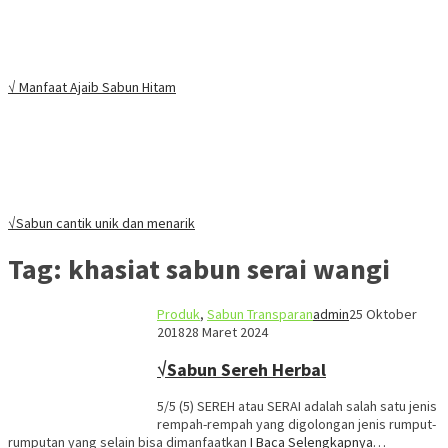
√ Manfaat Ajaib Sabun Hitam
√Sabun cantik unik dan menarik
Tag:
khasiat sabun serai wangi
Produk
,
Sabun Transparan
admin
25 Oktober
2018
28 Maret 2024
√Sabun Sereh Herbal
5/5 (5) SEREH atau SERAI adalah salah satu jenis
rempah-rempah yang digolongan jenis rumput-
rumputan yang selain bisa dimanfaatkan
I Baca Selengkapnya…