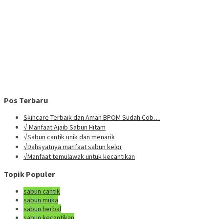
Pos Terbaru
Skincare Terbaik dan Aman BPOM Sudah Cob…
√ Manfaat Ajaib Sabun Hitam
√Sabun cantik unik dan menarik
√Dahsyatnya manfaat sabun kelor
√Manfaat temulawak untuk kecantikan
Topik Populer
sabun cantik
sabun muka
sabun herbal
sabun kecantikan