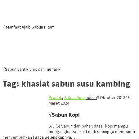
√ Manfaat Ajaib Sabun Hitam
√Sabun cantik unik dan menarik
Tag:
khasiat sabun susu kambing
Produk
,
Sabun Susu
admin
5 Oktober 2018
28
Maret 2024
√Sabun Kopi
5/5 (5) Sabun dari bahan dasar kopi mampu
mengangkat sel kulit mati sehingga membantu
menyembuhkan
I Baca Selengkapnya…