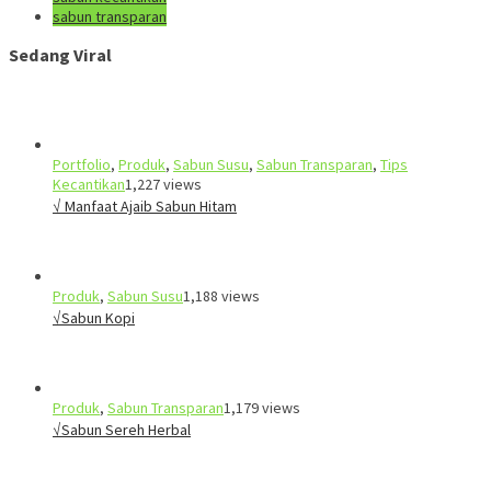
sabun transparan
Sedang Viral
Portfolio
,
Produk
,
Sabun Susu
,
Sabun Transparan
,
Tips
Kecantikan
1,227 views
√ Manfaat Ajaib Sabun Hitam
Produk
,
Sabun Susu
1,188 views
√Sabun Kopi
Produk
,
Sabun Transparan
1,179 views
√Sabun Sereh Herbal