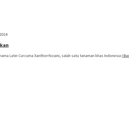
 2024
ikan
nama Latin Curcuma Xanthorrhizaini, salah satu tanaman khas Indonesia
I B