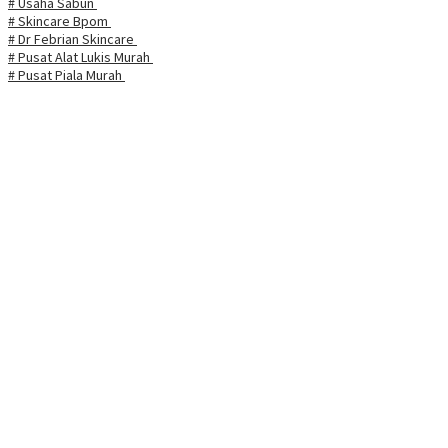
# Usaha Sabun
# Skincare Bpom
# Dr Febrian Skincare
# Pusat Alat Lukis Murah
# Pusat Piala Murah