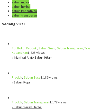
sabun muka
sabun herbal
sabun kecantikan
sabun transparan
Sedang Viral
Portfolio
,
Produk
,
Sabun Susu
,
Sabun Transparan
,
Tips
Kecantikan
1,225 views
√ Manfaat Ajaib Sabun Hitam
Produk
,
Sabun Susu
1,186 views
√Sabun Kopi
Produk
,
Sabun Transparan
1,177 views
√Sabun Sereh Herbal