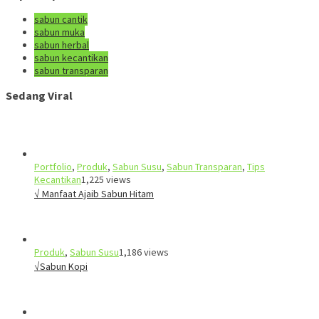
sabun cantik
sabun muka
sabun herbal
sabun kecantikan
sabun transparan
Sedang Viral
Portfolio
,
Produk
,
Sabun Susu
,
Sabun Transparan
,
Tips
Kecantikan
1,225 views
√ Manfaat Ajaib Sabun Hitam
Produk
,
Sabun Susu
1,186 views
√Sabun Kopi