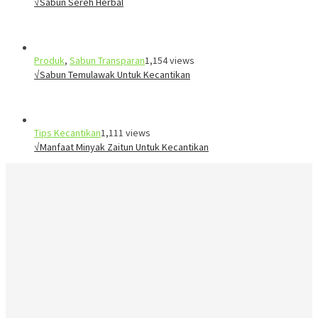
√Sabun Sereh Herbal
Produk
,
Sabun Transparan
1,154 views
√Sabun Temulawak Untuk Kecantikan
Tips Kecantikan
1,111 views
√Manfaat Minyak Zaitun Untuk Kecantikan