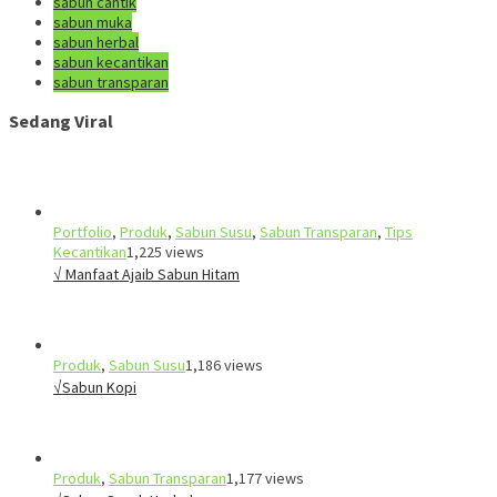
sabun cantik
sabun muka
sabun herbal
sabun kecantikan
sabun transparan
Sedang Viral
Portfolio
,
Produk
,
Sabun Susu
,
Sabun Transparan
,
Tips
Kecantikan
1,225 views
√ Manfaat Ajaib Sabun Hitam
Produk
,
Sabun Susu
1,186 views
√Sabun Kopi
Produk
,
Sabun Transparan
1,177 views