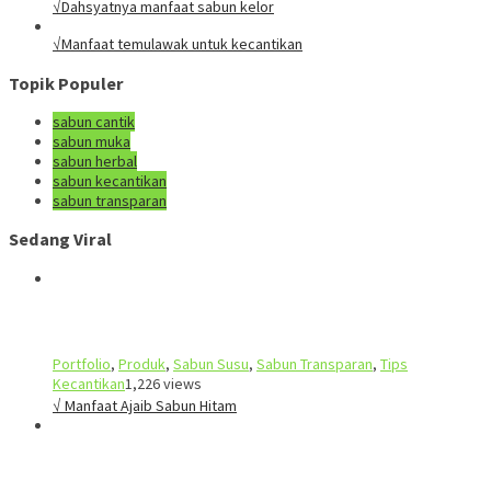
√Dahsyatnya manfaat sabun kelor
√Manfaat temulawak untuk kecantikan
Topik Populer
sabun cantik
sabun muka
sabun herbal
sabun kecantikan
sabun transparan
Sedang Viral
Portfolio
,
Produk
,
Sabun Susu
,
Sabun Transparan
,
Tips
Kecantikan
1,226 views
√ Manfaat Ajaib Sabun Hitam