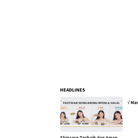
HEADLINES
√ Ma
Skincare Terbaik dan Aman