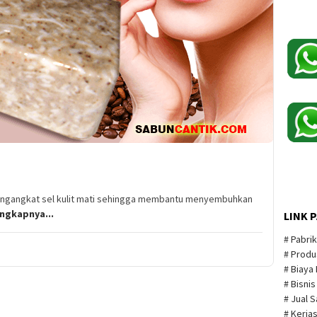
engangkat sel kulit mati sehingga membantu menyembuhkan
engkapnya...
LINK 
# Pabri
# Produ
# Biaya
# Bisni
# Jual 
# Kerja