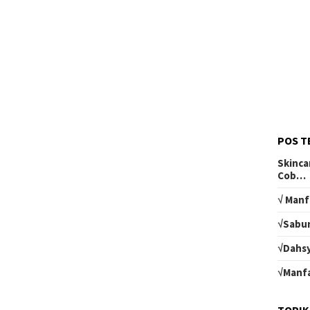
POS T
Skinca
Cob…
√ Manf
√Sabun
√Dahsy
√Manfa
TOPIK