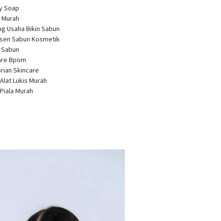
ty Soap
 Murah
ng Usaha Bikin Sabun
usen Sabun Kosmetik
a Sabun
care Bpom
brian Skincare
 Alat Lukis Murah
 Piala Murah
r