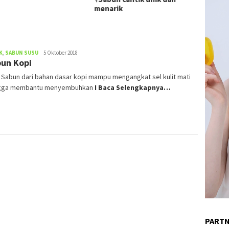
menarik
K
,
SABUN SUSU
admin
5 Oktober 2018
un Kopi
) Sabun dari bahan dasar kopi mampu mengangkat sel kulit mati
gga membantu menyembuhkan
I Baca Selengkapnya…
PART