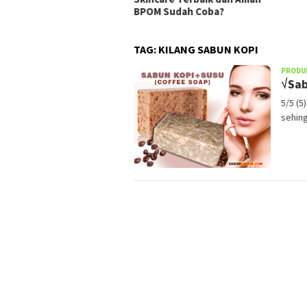
BPOM Sudah Coba?
TAG:
KILANG SABUN KOPI
PRODU
√Sab
5/5 (5
sehin