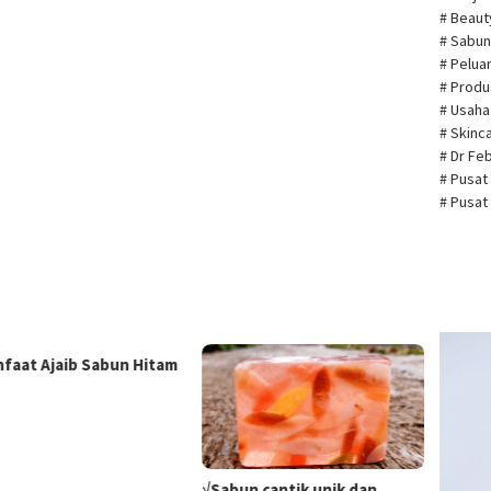
# Beau
# Sabun
# Pelua
# Prod
# Usah
# Skin
# Dr Fe
# Pusat
# Pusat
Pemuta
nfaat Ajaib Sabun Hitam
Video
√Sabun cantik unik dan