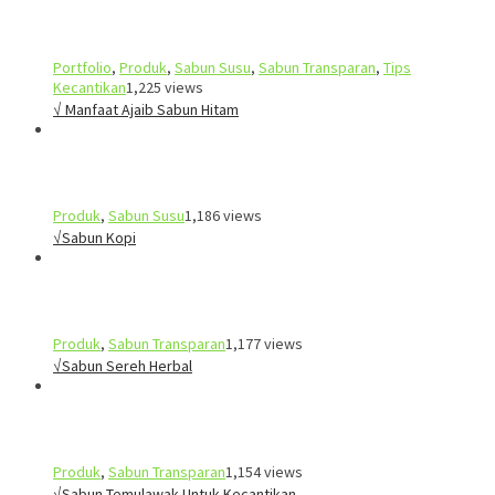
Portfolio
,
Produk
,
Sabun Susu
,
Sabun Transparan
,
Tips
Kecantikan
1,225 views
√ Manfaat Ajaib Sabun Hitam
Produk
,
Sabun Susu
1,186 views
√Sabun Kopi
Produk
,
Sabun Transparan
1,177 views
√Sabun Sereh Herbal
Produk
,
Sabun Transparan
1,154 views
√Sabun Temulawak Untuk Kecantikan