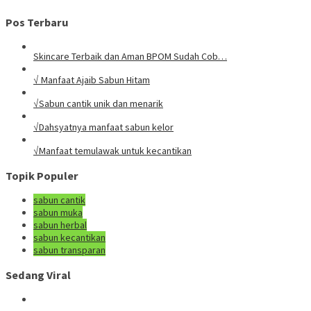
Pos Terbaru
Skincare Terbaik dan Aman BPOM Sudah Cob…
√ Manfaat Ajaib Sabun Hitam
√Sabun cantik unik dan menarik
√Dahsyatnya manfaat sabun kelor
√Manfaat temulawak untuk kecantikan
Topik Populer
sabun cantik
sabun muka
sabun herbal
sabun kecantikan
sabun transparan
Sedang Viral