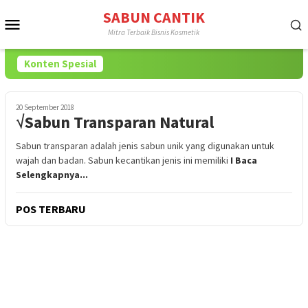
Loncat
SABUN CANTIK
Menu
ke
Mitra Terbaik Bisnis Kosmetik
konten
Mobile
Konten Spesial
20 September 2018
√Sabun Transparan Natural
Sabun transparan adalah jenis sabun unik yang digunakan untuk
wajah dan badan. Sabun kecantikan jenis ini memiliki
I Baca
Selengkapnya...
POS TERBARU