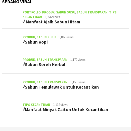
SEDANG VIRAL
PORTFOLIO
,
PRODUK
,
SABUN SUSU
,
SABUN TRANSPARAN
,
TIPS
KECANTIKAN
1,226 views
√ Manfaat Ajaib Sabun Hitam
PRODUK
,
SABUN SUSU
1,187 views
√Sabun Kopi
PRODUK
,
SABUN TRANSPARAN
1,179 views
√Sabun Sereh Herbal
PRODUK
,
SABUN TRANSPARAN
1,156 views
√Sabun Temulawak Untuk Kecantikan
TIPS KECANTIKAN
1,112 views
√Manfaat Minyak Zaitun Untuk Kecantikan