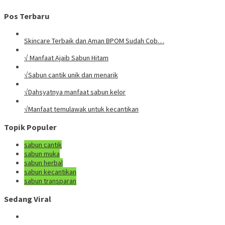
Pos Terbaru
Skincare Terbaik dan Aman BPOM Sudah Cob…
√ Manfaat Ajaib Sabun Hitam
√Sabun cantik unik dan menarik
√Dahsyatnya manfaat sabun kelor
√Manfaat temulawak untuk kecantikan
Topik Populer
sabun cantik
sabun muka
sabun herbal
sabun kecantikan
sabun transparan
Sedang Viral