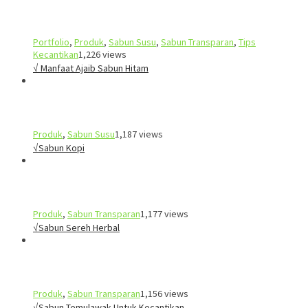
Portfolio
,
Produk
,
Sabun Susu
,
Sabun Transparan
,
Tips
Kecantikan
1,226 views
√ Manfaat Ajaib Sabun Hitam
Produk
,
Sabun Susu
1,187 views
√Sabun Kopi
Produk
,
Sabun Transparan
1,177 views
√Sabun Sereh Herbal
Produk
,
Sabun Transparan
1,156 views
√Sabun Temulawak Untuk Kecantikan