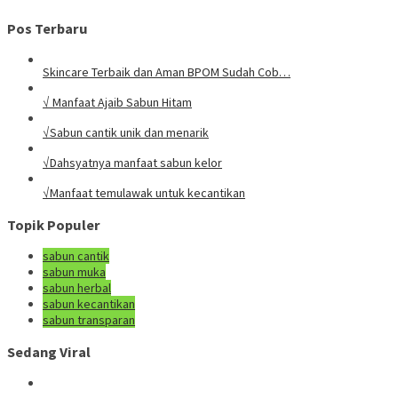
Pos Terbaru
Skincare Terbaik dan Aman BPOM Sudah Cob…
√ Manfaat Ajaib Sabun Hitam
√Sabun cantik unik dan menarik
√Dahsyatnya manfaat sabun kelor
√Manfaat temulawak untuk kecantikan
Topik Populer
sabun cantik
sabun muka
sabun herbal
sabun kecantikan
sabun transparan
Sedang Viral