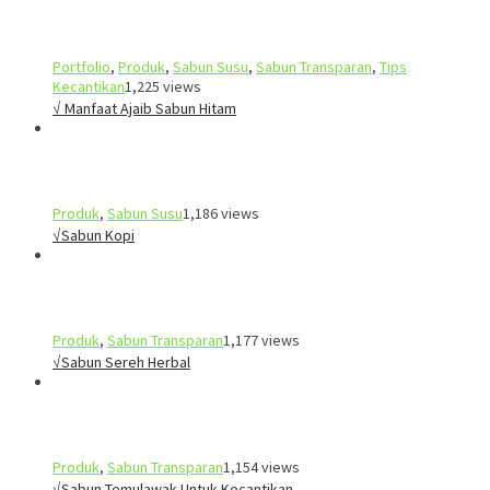
Portfolio
,
Produk
,
Sabun Susu
,
Sabun Transparan
,
Tips
Kecantikan
1,225 views
√ Manfaat Ajaib Sabun Hitam
Produk
,
Sabun Susu
1,186 views
√Sabun Kopi
Produk
,
Sabun Transparan
1,177 views
√Sabun Sereh Herbal
Produk
,
Sabun Transparan
1,154 views
√Sabun Temulawak Untuk Kecantikan