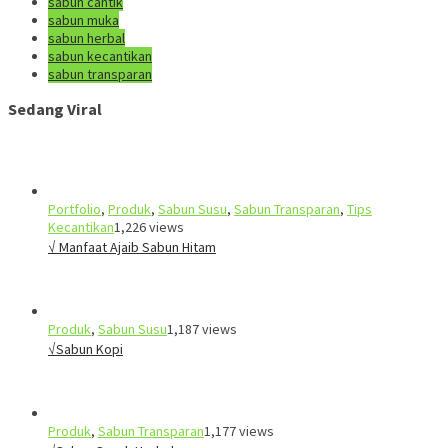
sabun cantik
sabun muka
sabun herbal
sabun kecantikan
sabun transparan
Sedang Viral
Portfolio
,
Produk
,
Sabun Susu
,
Sabun Transparan
,
Tips
Kecantikan
1,226 views
√ Manfaat Ajaib Sabun Hitam
Produk
,
Sabun Susu
1,187 views
√Sabun Kopi
Produk
,
Sabun Transparan
1,177 views