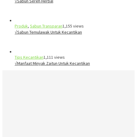
√Sabun Sereh Herbal
Produk
,
Sabun Transparan
1,155 views
√Sabun Temulawak Untuk Kecantikan
Tips Kecantikan
1,111 views
√Manfaat Minyak Zaitun Untuk Kecantikan