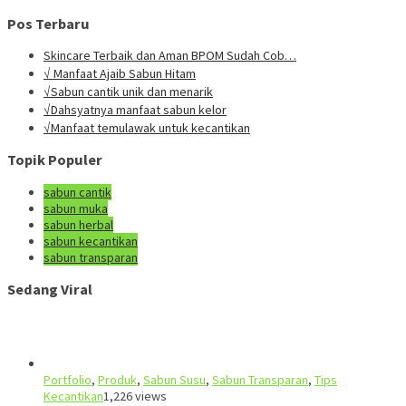
Pos Terbaru
Skincare Terbaik dan Aman BPOM Sudah Cob…
√ Manfaat Ajaib Sabun Hitam
√Sabun cantik unik dan menarik
√Dahsyatnya manfaat sabun kelor
√Manfaat temulawak untuk kecantikan
Topik Populer
sabun cantik
sabun muka
sabun herbal
sabun kecantikan
sabun transparan
Sedang Viral
Portfolio
,
Produk
,
Sabun Susu
,
Sabun Transparan
,
Tips
Kecantikan
1,226 views