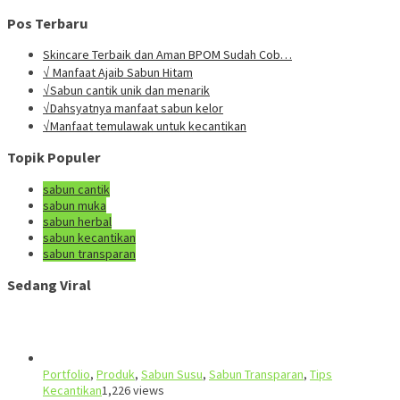
Pos Terbaru
Skincare Terbaik dan Aman BPOM Sudah Cob…
√ Manfaat Ajaib Sabun Hitam
√Sabun cantik unik dan menarik
√Dahsyatnya manfaat sabun kelor
√Manfaat temulawak untuk kecantikan
Topik Populer
sabun cantik
sabun muka
sabun herbal
sabun kecantikan
sabun transparan
Sedang Viral
Portfolio
,
Produk
,
Sabun Susu
,
Sabun Transparan
,
Tips
Kecantikan
1,226 views