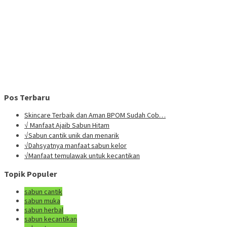
Pos Terbaru
Skincare Terbaik dan Aman BPOM Sudah Cob…
√ Manfaat Ajaib Sabun Hitam
√Sabun cantik unik dan menarik
√Dahsyatnya manfaat sabun kelor
√Manfaat temulawak untuk kecantikan
Topik Populer
sabun cantik
sabun muka
sabun herbal
sabun kecantikan