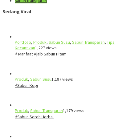
sabun transparan
Sedang Viral
Portfolio
,
Produk
,
Sabun Susu
,
Sabun Transparan
,
Tips
Kecantikan
1,227 views
√ Manfaat Ajaib Sabun Hitam
Produk
,
Sabun Susu
1,187 views
√Sabun Kopi
Produk
,
Sabun Transparan
1,179 views
√Sabun Sereh Herbal