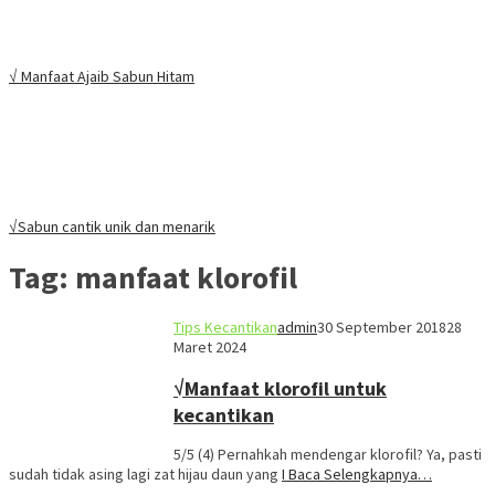
√ Manfaat Ajaib Sabun Hitam
√Sabun cantik unik dan menarik
Tag:
manfaat klorofil
Tips Kecantikan
admin
30 September 2018
28
Maret 2024
√Manfaat klorofil untuk
kecantikan
5/5 (4) Pernahkah mendengar klorofil? Ya, pasti
sudah tidak asing lagi zat hijau daun yang
I Baca Selengkapnya…