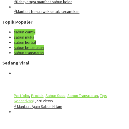
√Dahsyatnya manfaat sabun kelor
√Manfaat temulawak untuk kecantikan
Topik Populer
sabun cantik
sabun muka
sabun herbal
sabun kecantikan
sabun transparan
Sedang Viral
Portfolio
,
Produk
,
Sabun Susu
,
Sabun Transparan
,
Tips
Kecantikan
1,226 views
√ Manfaat Ajaib Sabun Hitam