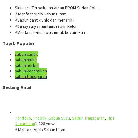
Skincare Terbaik dan Aman BPOM Sudah Cob…
√ Manfaat Ajaib Sabun Hitam
√Sabun cantik unik dan menarik
√Dahsyatnya manfaat sabun kelor
√Manfaat temulawak untuk kecantikan
Topik Populer
sabun cantik
sabun muka
sabun herbal
sabun kecantikan
sabun transparan
Sedang Viral
Portfolio
,
Produk
,
Sabun Susu
,
Sabun Transparan
,
Tips
Kecantikan
1,226 views
√ Manfaat Ajaib Sabun Hitam