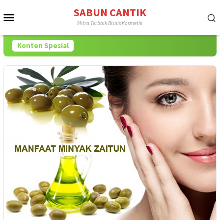
Loncat
SABUN CANTIK
Menu
ke
Mitra Terbaik Bisnis Kosmetik
konten
Mobile
Konten Spesial