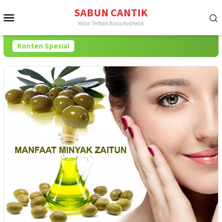
Loncat
SABUN CANTIK
Menu
ke
Mitra Terbaik Bisnis Kosmetik
konten
Mobile
Konten Spesial