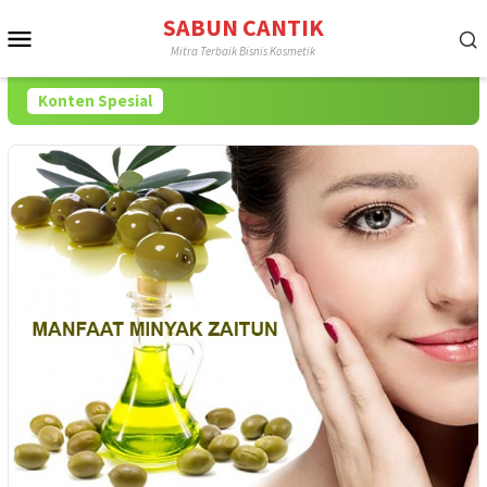
Loncat
SABUN CANTIK
Menu
ke
Mitra Terbaik Bisnis Kosmetik
konten
Mobile
Konten Spesial