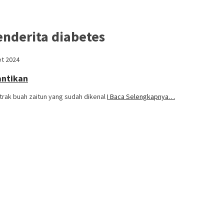
enderita diabetes
et 2024
antikan
kstrak buah zaitun yang sudah dikenal
I Baca Selengkapnya…