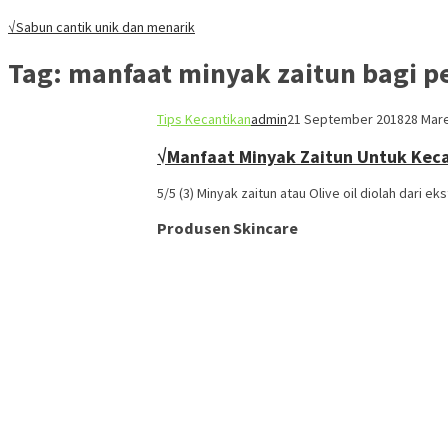
√Sabun cantik unik dan menarik
Tag:
manfaat minyak zaitun bagi p
Tips Kecantikan
admin
21 September 2018
28 Mar
√Manfaat Minyak Zaitun Untuk Kec
5/5 (3) Minyak zaitun atau Olive oil diolah dari e
Produsen Skincare