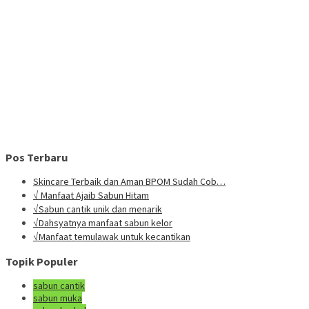
Pos Terbaru
Skincare Terbaik dan Aman BPOM Sudah Cob…
√ Manfaat Ajaib Sabun Hitam
√Sabun cantik unik dan menarik
√Dahsyatnya manfaat sabun kelor
√Manfaat temulawak untuk kecantikan
Topik Populer
sabun cantik
sabun muka