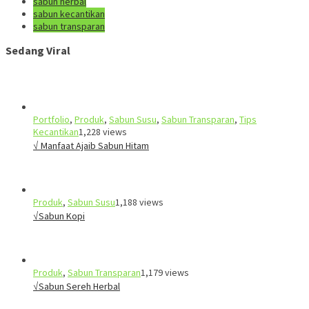
sabun herbal
sabun kecantikan
sabun transparan
Sedang Viral
Portfolio
,
Produk
,
Sabun Susu
,
Sabun Transparan
,
Tips
Kecantikan
1,228 views
√ Manfaat Ajaib Sabun Hitam
Produk
,
Sabun Susu
1,188 views
√Sabun Kopi
Produk
,
Sabun Transparan
1,179 views
√Sabun Sereh Herbal