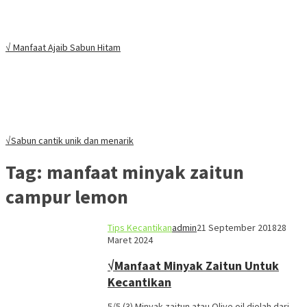
√ Manfaat Ajaib Sabun Hitam
√Sabun cantik unik dan menarik
Tag:
manfaat minyak zaitun
campur lemon
Tips Kecantikan
admin
21 September 2018
28
Maret 2024
√Manfaat Minyak Zaitun Untuk
Kecantikan
5/5 (3) Minyak zaitun atau Olive oil diolah dari