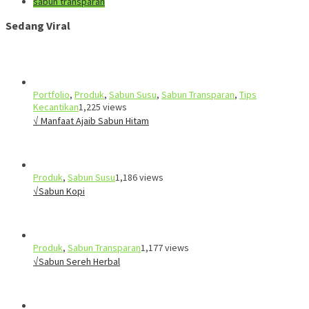
sabun transparan
Sedang Viral
Portfolio
,
Produk
,
Sabun Susu
,
Sabun Transparan
,
Tips
Kecantikan
1,225 views
√ Manfaat Ajaib Sabun Hitam
Produk
,
Sabun Susu
1,186 views
√Sabun Kopi
Produk
,
Sabun Transparan
1,177 views
√Sabun Sereh Herbal