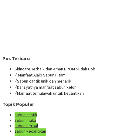
Pos Terbaru
Skincare Terbaik dan Aman BPOM Sudah Cob…
√ Manfaat Ajaib Sabun Hitam
√Sabun cantik unik dan menarik
√Dahsyatnya manfaat sabun kelor
√Manfaat temulawak untuk kecantikan
Topik Populer
sabun cantik
sabun muka
sabun herbal
sabun kecantikan