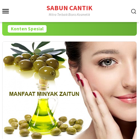
Loncat
SABUN CANTIK
Menu
ke
Mitra Terbaik Bisnis Kosmetik
konten
Mobile
Konten Spesial