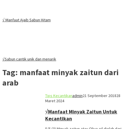
√ Manfaat Ajaib Sabun Hitam
√Sabun cantik unik dan menarik
Tag:
manfaat minyak zaitun dari
arab
Tips Kecantikan
admin
21 September 2018
28
Maret 2024
√Manfaat Minyak Zaitun Untuk
Kecantikan
5/5 (3) Minyak zaitun atau Olive oil diolah dari