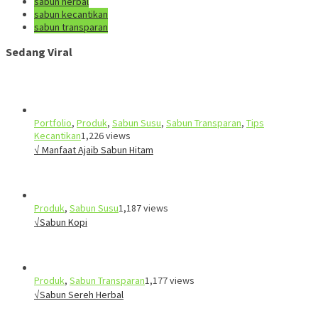
sabun herbal
sabun kecantikan
sabun transparan
Sedang Viral
Portfolio
,
Produk
,
Sabun Susu
,
Sabun Transparan
,
Tips
Kecantikan
1,226 views
√ Manfaat Ajaib Sabun Hitam
Produk
,
Sabun Susu
1,187 views
√Sabun Kopi
Produk
,
Sabun Transparan
1,177 views
√Sabun Sereh Herbal