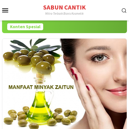
Loncat
SABUN CANTIK
Menu
ke
Mitra Terbaik Bisnis Kosmetik
konten
Mobile
Konten Spesial