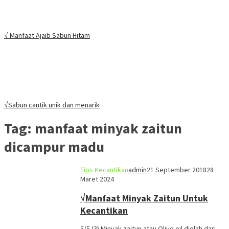
√ Manfaat Ajaib Sabun Hitam
√Sabun cantik unik dan menarik
Tag:
manfaat minyak zaitun
dicampur madu
Tips Kecantikan
admin
21 September 2018
28
Maret 2024
√Manfaat Minyak Zaitun Untuk
Kecantikan
5/5 (3) Minyak zaitun atau Olive oil diolah dari