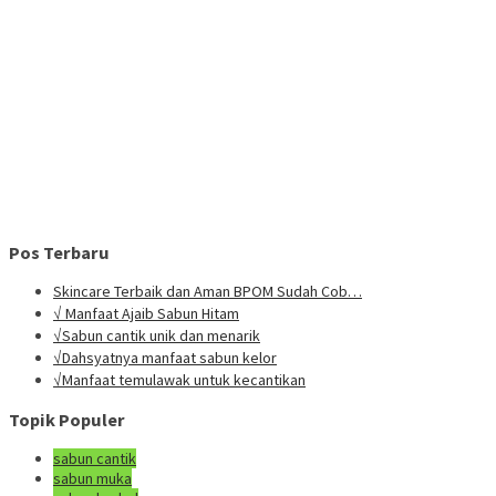
Pos Terbaru
Skincare Terbaik dan Aman BPOM Sudah Cob…
√ Manfaat Ajaib Sabun Hitam
√Sabun cantik unik dan menarik
√Dahsyatnya manfaat sabun kelor
√Manfaat temulawak untuk kecantikan
Topik Populer
sabun cantik
sabun muka