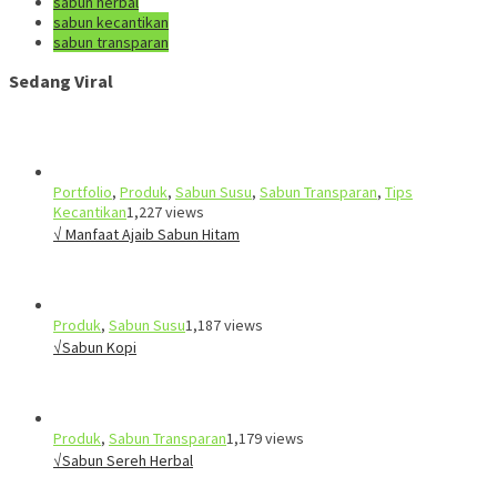
sabun herbal
sabun kecantikan
sabun transparan
Sedang Viral
Portfolio
,
Produk
,
Sabun Susu
,
Sabun Transparan
,
Tips
Kecantikan
1,227 views
√ Manfaat Ajaib Sabun Hitam
Produk
,
Sabun Susu
1,187 views
√Sabun Kopi
Produk
,
Sabun Transparan
1,179 views
√Sabun Sereh Herbal