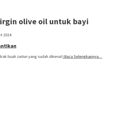
rgin olive oil untuk bayi
et 2024
antikan
kstrak buah zaitun yang sudah dikenal
I Baca Selengkapnya…