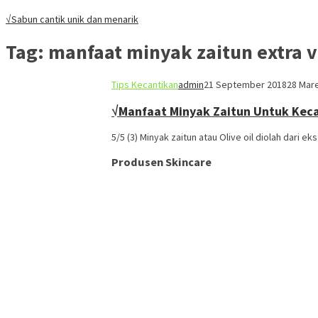
√Sabun cantik unik dan menarik
Tag:
manfaat minyak zaitun extra vi
Tips Kecantikan
admin
21 September 2018
28 Mar
√Manfaat Minyak Zaitun Untuk Kec
5/5 (3) Minyak zaitun atau Olive oil diolah dari e
Produsen Skincare