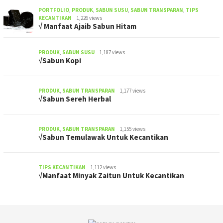
PORTFOLIO
,
PRODUK
,
SABUN SUSU
,
SABUN TRANSPARAN
,
TIPS
KECANTIKAN
1,226 views
√ Manfaat Ajaib Sabun Hitam
PRODUK
,
SABUN SUSU
1,187 views
√Sabun Kopi
PRODUK
,
SABUN TRANSPARAN
1,177 views
√Sabun Sereh Herbal
PRODUK
,
SABUN TRANSPARAN
1,155 views
√Sabun Temulawak Untuk Kecantikan
TIPS KECANTIKAN
1,112 views
√Manfaat Minyak Zaitun Untuk Kecantikan