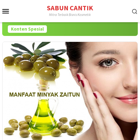
Loncat
SABUN CANTIK
Menu
ke
Mitra Terbaik Bisnis Kosmetik
konten
Mobile
Konten Spesial