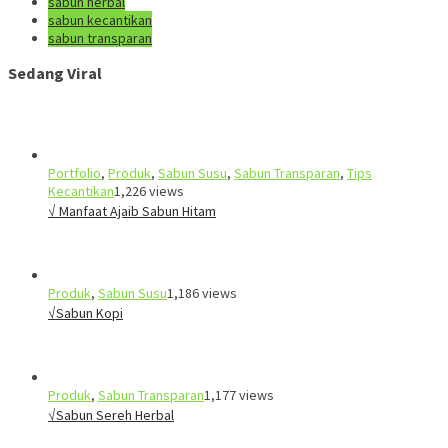
sabun herbal
sabun kecantikan
sabun transparan
Sedang Viral
Portfolio
,
Produk
,
Sabun Susu
,
Sabun Transparan
,
Tips
Kecantikan
1,226 views
√ Manfaat Ajaib Sabun Hitam
Produk
,
Sabun Susu
1,186 views
√Sabun Kopi
Produk
,
Sabun Transparan
1,177 views
√Sabun Sereh Herbal