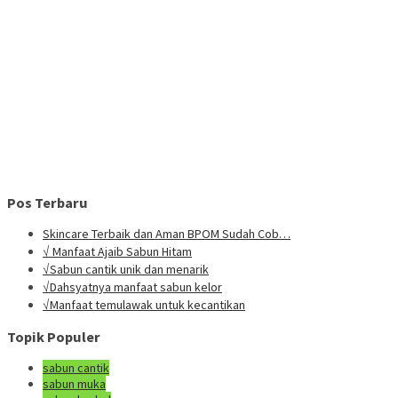
Pos Terbaru
Skincare Terbaik dan Aman BPOM Sudah Cob…
√ Manfaat Ajaib Sabun Hitam
√Sabun cantik unik dan menarik
√Dahsyatnya manfaat sabun kelor
√Manfaat temulawak untuk kecantikan
Topik Populer
sabun cantik
sabun muka