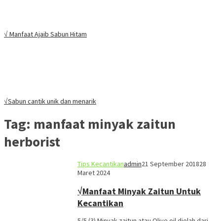
√ Manfaat Ajaib Sabun Hitam
√Sabun cantik unik dan menarik
Tag:
manfaat minyak zaitun
herborist
Tips Kecantikan
admin
21 September 2018
28
Maret 2024
√Manfaat Minyak Zaitun Untuk
Kecantikan
5/5 (3) Minyak zaitun atau Olive oil diolah dari