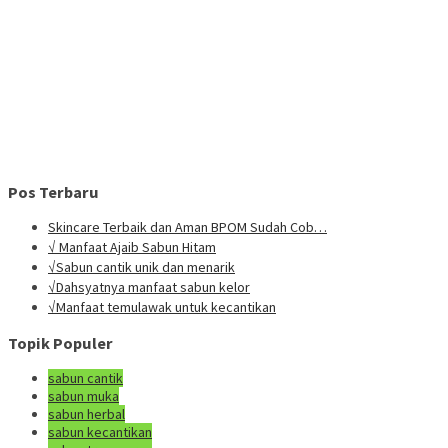
Pos Terbaru
Skincare Terbaik dan Aman BPOM Sudah Cob…
√ Manfaat Ajaib Sabun Hitam
√Sabun cantik unik dan menarik
√Dahsyatnya manfaat sabun kelor
√Manfaat temulawak untuk kecantikan
Topik Populer
sabun cantik
sabun muka
sabun herbal
sabun kecantikan