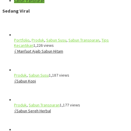
sabun transparan
Sedang Viral
Portfolio
,
Produk
,
Sabun Susu
,
Sabun Transparan
,
Tips
Kecantikan
1,226 views
√ Manfaat Ajaib Sabun Hitam
Produk
,
Sabun Susu
1,187 views
√Sabun Kopi
Produk
,
Sabun Transparan
1,177 views
√Sabun Sereh Herbal