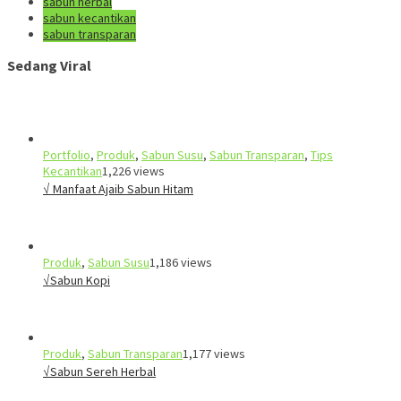
sabun herbal
sabun kecantikan
sabun transparan
Sedang Viral
Portfolio
,
Produk
,
Sabun Susu
,
Sabun Transparan
,
Tips
Kecantikan
1,226 views
√ Manfaat Ajaib Sabun Hitam
Produk
,
Sabun Susu
1,186 views
√Sabun Kopi
Produk
,
Sabun Transparan
1,177 views
√Sabun Sereh Herbal