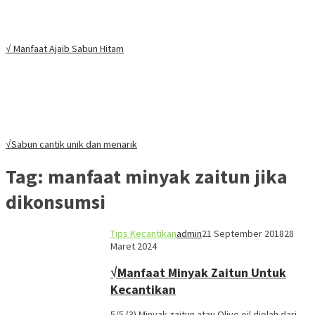
√ Manfaat Ajaib Sabun Hitam
√Sabun cantik unik dan menarik
Tag:
manfaat minyak zaitun jika
dikonsumsi
Tips Kecantikan
admin
21 September 2018
28
Maret 2024
√Manfaat Minyak Zaitun Untuk
Kecantikan
5/5 (3) Minyak zaitun atau Olive oil diolah dari