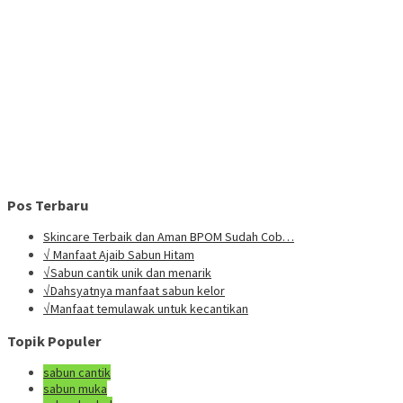
Pos Terbaru
Skincare Terbaik dan Aman BPOM Sudah Cob…
√ Manfaat Ajaib Sabun Hitam
√Sabun cantik unik dan menarik
√Dahsyatnya manfaat sabun kelor
√Manfaat temulawak untuk kecantikan
Topik Populer
sabun cantik
sabun muka