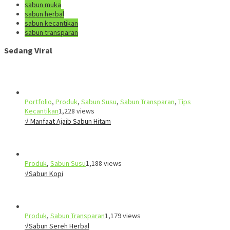
sabun muka
sabun herbal
sabun kecantikan
sabun transparan
Sedang Viral
Portfolio
,
Produk
,
Sabun Susu
,
Sabun Transparan
,
Tips
Kecantikan
1,228 views
√ Manfaat Ajaib Sabun Hitam
Produk
,
Sabun Susu
1,188 views
√Sabun Kopi
Produk
,
Sabun Transparan
1,179 views
√Sabun Sereh Herbal