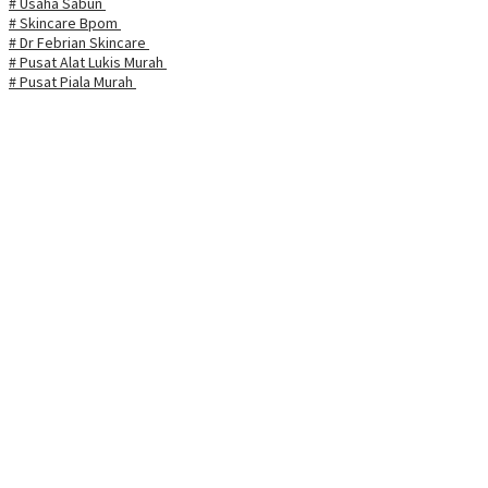
# Usaha Sabun
# Skincare Bpom
# Dr Febrian Skincare
# Pusat Alat Lukis Murah
# Pusat Piala Murah