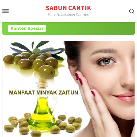
Loncat
SABUN CANTIK
Menu
ke
Mitra Terbaik Bisnis Kosmetik
konten
Mobile
Konten Spesial